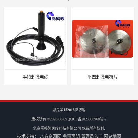
手持刺激电缆
平凹刺激电极片
您是第
152016
位访客
版权所有 ©2026-08-09
京ICP备2023006968号-2
北京熹格姆医疗科技有限公司
保留所有权利.
技术支持：
八方资源网
免责声明
管理员入口
网站地图