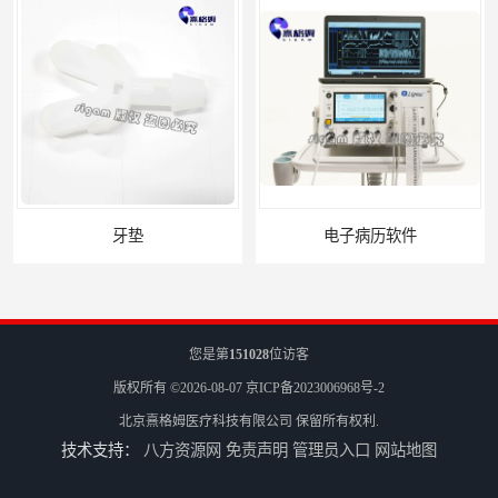
电子病历软件
安全导线
您是第
151028
位访客
版权所有 ©2026-08-07
京ICP备2023006968号-2
北京熹格姆医疗科技有限公司
保留所有权利.
技术支持：
八方资源网
免责声明
管理员入口
网站地图