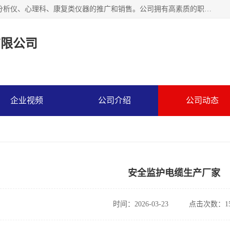
北京熹格姆医疗科技有限公司,主要致力于精神科、精神诊断分析仪、心理科、康复类仪器的推广和销售。公司拥有高素质的职工队伍和完善的服务体系,实行安装、调试、人员培训及售后保障一条龙服务,力求为精神、神经健康事业做岀应有的贡献，我们诚恳期待全国各医疗单位和经营公司与我们合作。
有限公司
企业视频
公司介绍
公司动态
安全监护电缆生产厂家
时间：2026-03-23
点击次数：15