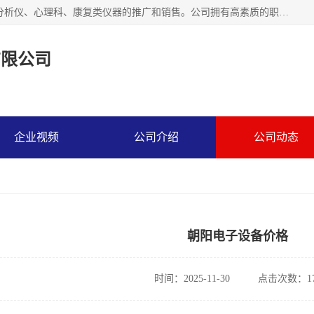
北京熹格姆医疗科技有限公司,主要致力于精神科、精神诊断分析仪、心理科、康复类仪器的推广和销售。公司拥有高素质的职工队伍和完善的服务体系,实行安装、调试、人员培训及售后保障一条龙服务,力求为精神、神经健康事业做岀应有的贡献，我们诚恳期待全国各医疗单位和经营公司与我们合作。
有限公司
企业视频
公司介绍
公司动态
朝阳电子设备价格
时间：2025-11-30
点击次数：17