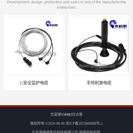
Development, design, production and sales in one of the manufacturing
enterprises
G安全监护电缆
手持刺激电缆
您是第
150482
位访客
版权所有 ©2026-08-06
京ICP备2023006968号-2
北京熹格姆医疗科技有限公司
保留所有权利.