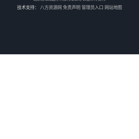
技术支持：
八方资源网
免责声明
管理员入口
网站地图
平凹刺激电极片
病人刺激电缆
电休克治疗仪
牙垫