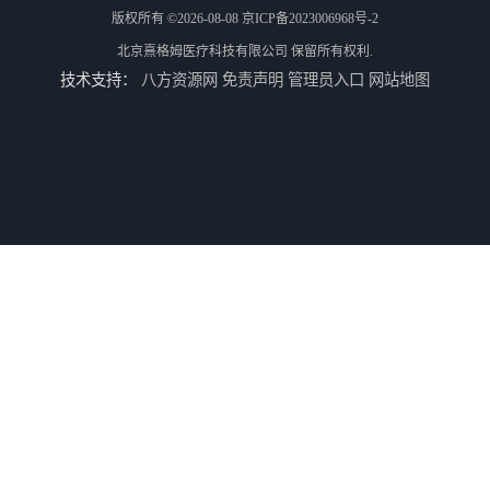
版权所有 ©2026-08-08
京ICP备2023006968号-2
北京熹格姆医疗科技有限公司
保留所有权利.
技术支持：
八方资源网
免责声明
管理员入口
网站地图
病人刺激电缆
电休克治疗仪
牙垫
电子病历软件