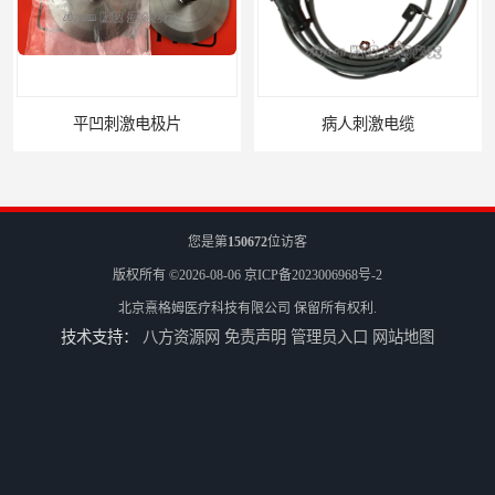
平凹刺激电极片
病人刺激电缆
您是第
150672
位访客
版权所有 ©2026-08-06
京ICP备2023006968号-2
北京熹格姆医疗科技有限公司
保留所有权利.
技术支持：
八方资源网
免责声明
管理员入口
网站地图
电休克治疗仪
牙垫