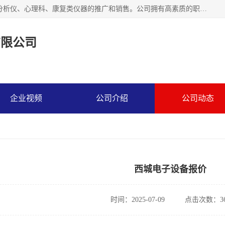
北京熹格姆医疗科技有限公司,主要致力于精神科、精神诊断分析仪、心理科、康复类仪器的推广和销售。公司拥有高素质的职工队伍和完善的服务体系,实行安装、调试、人员培训及售后保障一条龙服务,力求为精神、神经健康事业做岀应有的贡献，我们诚恳期待全国各医疗单位和经营公司与我们合作。
有限公司
企业视频
公司介绍
公司动态
西城电子设备报价
时间：2025-07-09
点击次数：36