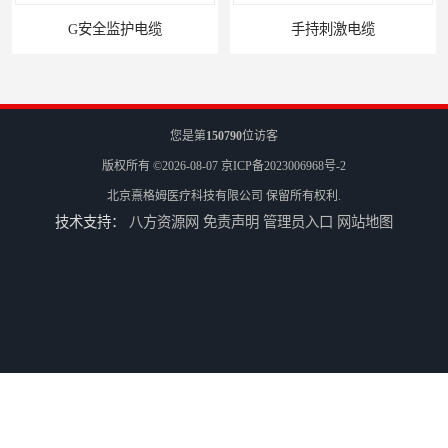
手持刺激电缆
平凹刺激电极片
您是第
150790
位访客
版权所有 ©2026-08-07
京ICP备2023006968号-2
北京熹格姆医疗科技有限公司
保留所有权利.
技术支持：
八方资源网
免责声明
管理员入口
网站地图
病人刺激电缆
电休克治疗仪