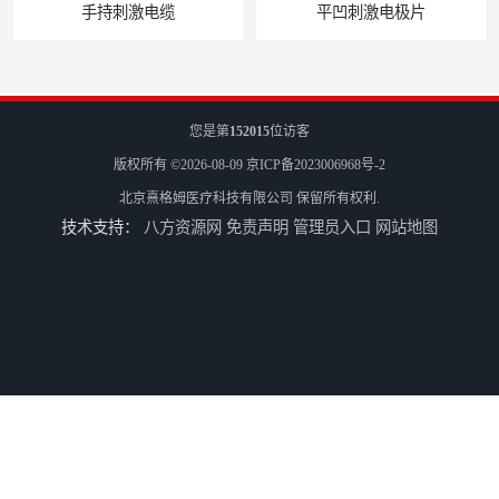
手持刺激电缆
平凹刺激电极片
您是第
152015
位访客
版权所有 ©2026-08-09
京ICP备2023006968号-2
北京熹格姆医疗科技有限公司
保留所有权利.
技术支持：
八方资源网
免责声明
管理员入口
网站地图
病人刺激电缆
电休克治疗仪