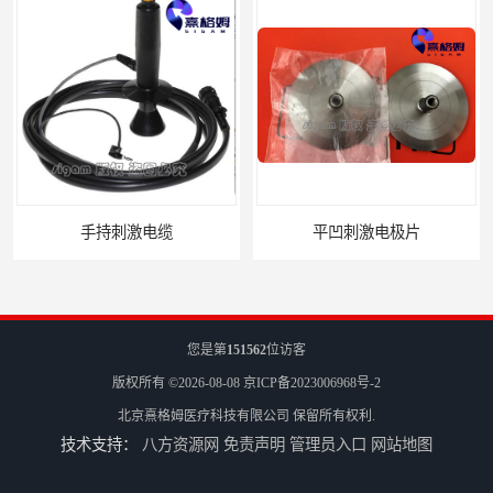
平凹刺激电极片
病人刺激电缆
您是第
151562
位访客
版权所有 ©2026-08-08
京ICP备2023006968号-2
北京熹格姆医疗科技有限公司
保留所有权利.
技术支持：
八方资源网
免责声明
管理员入口
网站地图