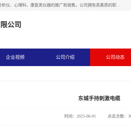
北京熹格姆医疗科技有限公司,主要致力于精神科、精神诊断分析仪、心理科、康复类仪器的推广和销售。公司拥有高素质的职工队伍和完善的服务体系,实行安装、调试、人员培训及售后保障一条龙服务,力求为精神、神经健康事业做岀应有的贡献，我们诚恳期待全国各医疗单位和经营公司与我们合作。
有限公司
企业视频
公司介绍
公司动态
东城手持刺激电缆
时间：2025-06-01
点击次数：36