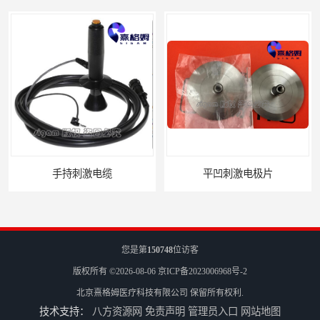
手持刺激电缆
平凹刺激电极片
您是第
150748
位访客
版权所有 ©2026-08-06
京ICP备2023006968号-2
北京熹格姆医疗科技有限公司
保留所有权利.
技术支持：
八方资源网
免责声明
管理员入口
网站地图