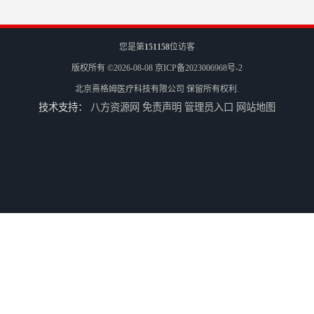
您是第
151158
位访客
版权所有 ©2026-08-08
京ICP备2023006968号-2
北京熹格姆医疗科技有限公司
保留所有权利.
技术支持：
八方资源网
免责声明
管理员入口
网站地图
病人刺激电缆
电休克治疗仪