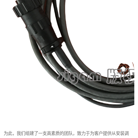
为此，我们组建了一支高素质的团队，致力于为客户提供从安装调