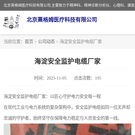
北京熹格姆医疗科技有限公司
当前位置：
首页
>
公司动态
> 海淀安全监护电缆厂家
电子设备
海淀安全监护电缆厂家
安全监护电缆
时间：2025-11-05
点击次数：195
海淀安全监护电缆厂家：以匠心守护电力安全每一程
在现代工业与电力系统的复杂架构中，安全监护电缆如同一位无声却
忠诚的守护者，始终坚守在保障电力稳定与人员安全的第一线。