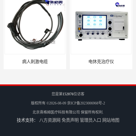
电休克治疗仪
牙垫
您是第
152076
位访客
版权所有 ©2026-08-09
京ICP备2023006968号-2
北京熹格姆医疗科技有限公司
保留所有权利.
技术支持：
八方资源网
免责声明
管理员入口
网站地图