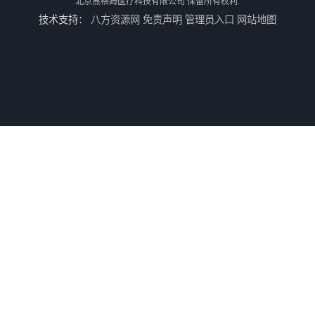
北京熹格姆医疗科技有限公司
保留所有权利.
技术支持：
八方资源网
免责声明
管理员入口
网站地图
电休克治疗仪
牙垫
电子病历软件
安全导线