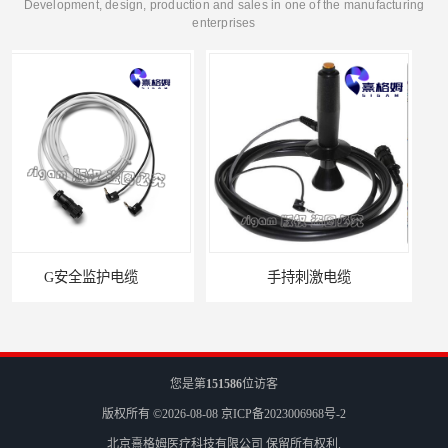
Development, design, production and sales in one of the manufacturing
enterprises
手持刺激电缆
平凹刺激电极片
您是第
151586
位访客
版权所有 ©2026-08-08
京ICP备2023006968号-2
北京熹格姆医疗科技有限公司
保留所有权利.