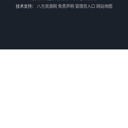
技术支持：
八方资源网
免责声明
管理员入口
网站地图
病人刺激电缆
电休克治疗仪
牙垫
电子病历软件