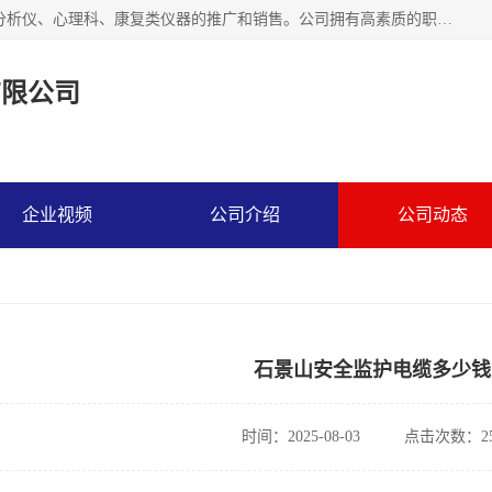
北京熹格姆医疗科技有限公司,主要致力于精神科、精神诊断分析仪、心理科、康复类仪器的推广和销售。公司拥有高素质的职工队伍和完善的服务体系,实行安装、调试、人员培训及售后保障一条龙服务,力求为精神、神经健康事业做岀应有的贡献，我们诚恳期待全国各医疗单位和经营公司与我们合作。
有限公司
企业视频
公司介绍
公司动态
石景山安全监护电缆多少钱
时间：2025-08-03
点击次数：25