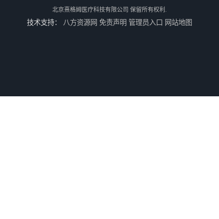
北京熹格姆医疗科技有限公司
保留所有权利.
技术支持：
八方资源网
免责声明
管理员入口
网站地图
电休克治疗仪
牙垫
电子病历软件
安全导线